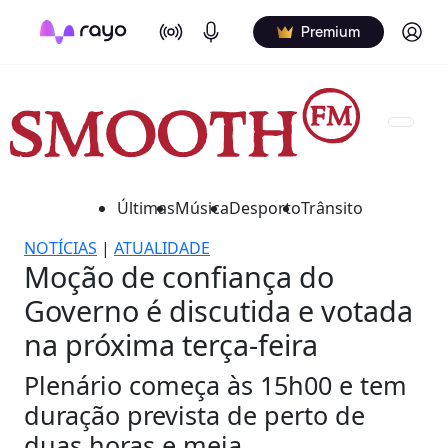
On Air
Podcasts
Log in
Premium
Últimas
Música
Desporto
Trânsito
NOTÍCIAS
|
ATUALIDADE
Moção de confiança do
Governo é discutida e votada
na próxima terça-feira
Plenário começa às 15h00 e tem
duração prevista de perto de
duas horas e meia.