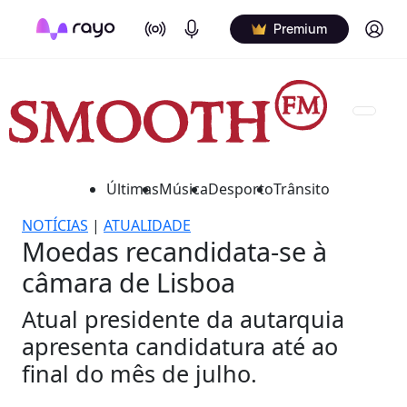
On Air
Podcasts
Log in
Premium
Últimas
Música
Desporto
Trânsito
NOTÍCIAS
|
ATUALIDADE
Moedas recandidata-se à
câmara de Lisboa
Atual presidente da autarquia
apresenta candidatura até ao
final do mês de julho.