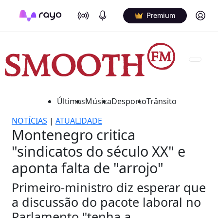
On Air
Podcasts
Log in
Premium
Últimas
Música
Desporto
Trânsito
NOTÍCIAS
|
ATUALIDADE
Montenegro critica
"sindicatos do século XX" e
aponta falta de "arrojo"
Primeiro-ministro diz esperar que
a discussão do pacote laboral no
Parlamento "tenha a