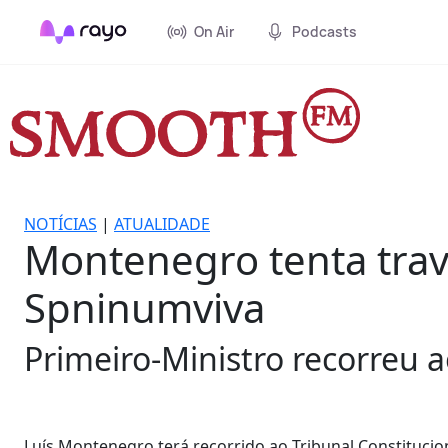
On Air
Podcasts
NOTÍCIAS
|
ATUALIDADE
Montenegro tenta trav
Spninumviva
Primeiro-Ministro recorreu a
Luís Montenegro terá recorrido ao Tribunal Constitucion