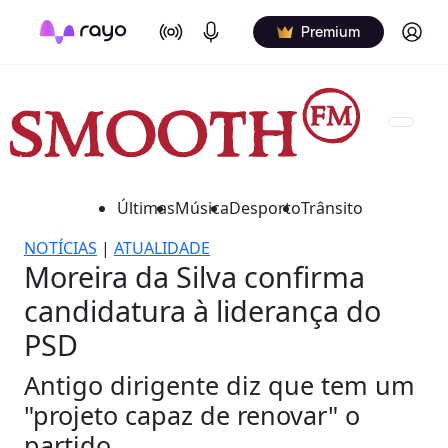
On Air
Podcasts
Log in
Premium
Últimas
Música
Desporto
Trânsito
NOTÍCIAS
|
ATUALIDADE
Moreira da Silva confirma
candidatura à liderança do
PSD
Antigo dirigente diz que tem um
"projeto capaz de renovar" o
partido.