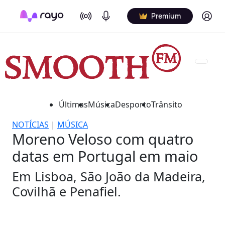
On Air
Podcasts
Log in
Premium
Últimas
Música
Desporto
Trânsito
NOTÍCIAS
|
MÚSICA
Moreno Veloso com quatro
datas em Portugal em maio
Em Lisboa, São João da Madeira,
Covilhã e Penafiel.