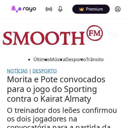
On Air
Podcasts
Log in
Premium
Últimas
Música
Desporto
Trânsito
NOTÍCIAS
|
DESPORTO
Morita e Pote convocados
para o jogo do Sporting
contra o Kairat Almaty
O treinador dos leões confirmou
os dois jogadores na
convocatória para a partida da