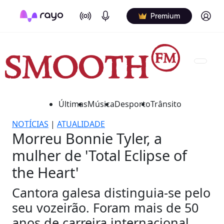
On Air
Podcasts
Log in
Premium
Últimas
Música
Desporto
Trânsito
NOTÍCIAS
|
ATUALIDADE
Morreu Bonnie Tyler, a
mulher de 'Total Eclipse of
the Heart'
Cantora galesa distinguia-se pelo
seu vozeirão. Foram mais de 50
anos de carreira internacional.