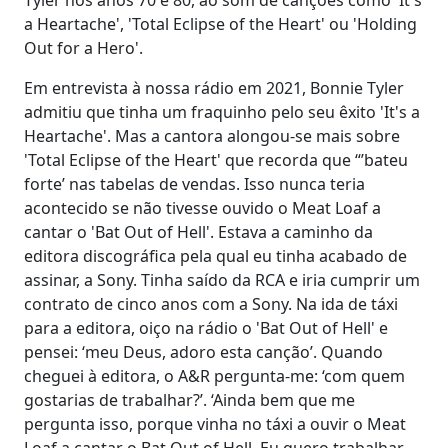
a Heartache', 'Total Eclipse of the Heart' ou 'Holding
Out for a Hero'.
Em entrevista à nossa rádio em 2021, Bonnie Tyler
admitiu que tinha um fraquinho pelo seu êxito 'It's a
Heartache'. Mas a cantora alongou-se mais sobre
'Total Eclipse of the Heart' que recorda que “’bateu
forte’ nas tabelas de vendas. Isso nunca teria
acontecido se não tivesse ouvido o Meat Loaf a
cantar o 'Bat Out of Hell'. Estava a caminho da
editora discográfica pela qual eu tinha acabado de
assinar, a Sony. Tinha saído da RCA e iria cumprir um
contrato de cinco anos com a Sony. Na ida de táxi
para a editora, oiço na rádio o 'Bat Out of Hell' e
pensei: ‘meu Deus, adoro esta canção’. Quando
cheguei à editora, o A&R pergunta-me: ‘com quem
gostarias de trabalhar?’. ‘Ainda bem que me
pergunta isso, porque vinha no táxi a ouvir o Meat
Loaf a cantar o Bat Out of Hell. Eu quero trabalhar