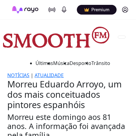
On Air
Podcasts
Log in
Premium
Últimas
Música
Desporto
Trânsito
NOTÍCIAS
|
ATUALIDADE
Morreu Eduardo Arroyo, um
dos mais conceituados
pintores espanhóis
Morreu este domingo aos 81
anos. A informação foi avançada
pela família