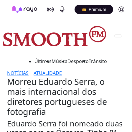
On Air
Podcasts
Log in
Premium
Últimas
Música
Desporto
Trânsito
NOTÍCIAS
|
ATUALIDADE
Morreu Eduardo Serra, o
mais internacional dos
diretores portugueses de
fotografia
Eduardo Serra foi nomeado duas