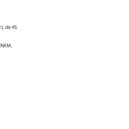
), de 45
 INEM,