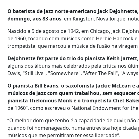
O baterista de jazz norte-americano Jack DeJohnette,
domingo, aos 83 anos
, em Kingston, Nova Iorque, noti
Nascido a 9 de agosto de 1942, em Chicago, Jack DeJohne
de 1960, tocando com músicos como Herbie Hancock e 
trompetista, que marcou a música de fusão na viragem 
DeJohnette fez parte do trio do pianista Keith Jarret
alguns dos álbuns mais celebrados pela crítica nos últ
Davis, "Still Live", "Somewhere", "After The Fall", "Alwa
O pianista Bill Evans, o saxofonista Jackie McLean e
músicos de jazz com quem trabalhou, sem esquecer os
pianista Thelonious Monk e o trompetista Chet Bake
de 1960”, como escreveu o National Endowment for the
“O melhor dom que tenho é a capacidade de ouvir, não 
quando foi homenageado, numa entrevista hoje citada pe
músicos que me permitiram ter essa liberdade”.