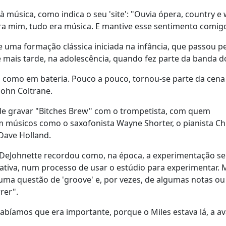
 música, como indica o seu 'site': "Ouvia ópera, country e 
ara mim, tudo era música. E mantive esse sentimento comig
 uma formação clássica iniciada na infância, que passou p
 mais tarde, na adolescência, quando fez parte da banda do
o como em bateria. Pouco a pouco, tornou-se parte da cena
John Coltrane.
o de gravar "Bitches Brew" com o trompetista, com quem
 músicos como o saxofonista Wayne Shorter, o pianista Ch
 Dave Holland.
, DeJohnette recordou como, na época, a experimentação se
iativa, num processo de usar o estúdio para experimentar. 
 uma questão de 'groove' e, por vezes, de algumas notas ou
rer".
bíamos que era importante, porque o Miles estava lá, a a