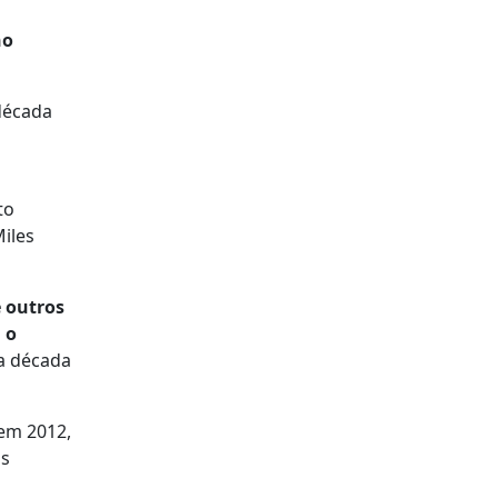
no
 década
to
iles
e outros
 o
da década
 em 2012,
os