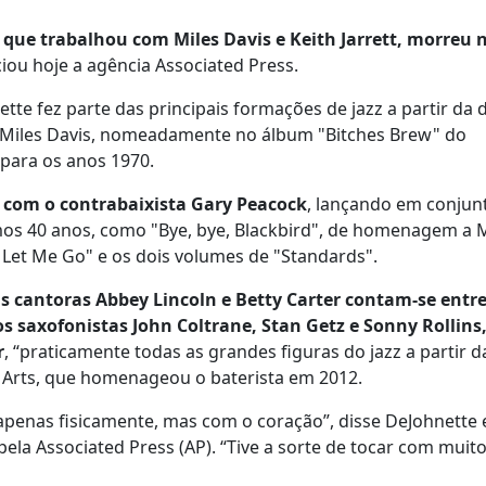
 que trabalhou com Miles Davis e Keith Jarrett, morreu 
ciou hoje a agência Associated Press.
tte fez parte das principais formações de jazz a partir da
Miles Davis, nomeadamente no álbum "Bitches Brew" do
para os anos 1970.
t, com o contrabaixista Gary Peacock
, lançando em conjun
imos 40 anos, como "Bye, bye, Blackbird", de homenagem a M
ys Let Me Go" e os dois volumes de "Standards".
 as cantoras Abbey Lincoln e Betty Carter contam-se entr
 saxofonistas John Coltrane, Stan Getz e Sonny Rollins,
r
, “praticamente todas as grandes figuras do jazz a partir 
 Arts, que homenageou o baterista em 2012.
apenas fisicamente, mas com o coração”, disse DeJohnette
la Associated Press (AP). “Tive a sorte de tocar com muit