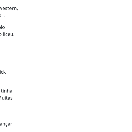
western,
o".
elo
 liceu.
ick
 tinha
Muitas
vançar