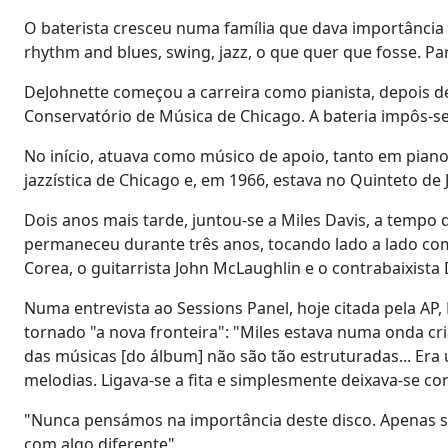
O baterista cresceu numa família que dava importância à
rhythm and blues, swing, jazz, o que quer que fosse. P
DeJohnette começou a carreira como pianista, depois de
Conservatório de Música de Chicago. A bateria impôs-se
No início, atuava como músico de apoio, tanto em pian
jazzística de Chicago e, em 1966, estava no Quinteto de 
Dois anos mais tarde, juntou-se a Miles Davis, a temp
permaneceu durante três anos, tocando lado a lado com
Corea, o guitarrista John McLaughlin e o contrabaixista
Numa entrevista ao Sessions Panel, hoje citada pela AP
tornado "a nova fronteira": "Miles estava numa onda cr
das músicas [do álbum] não são tão estruturadas... Era
melodias. Ligava-se a fita e simplesmente deixava-se cor
"Nunca pensámos na importância deste disco. Apenas sa
com algo diferente".