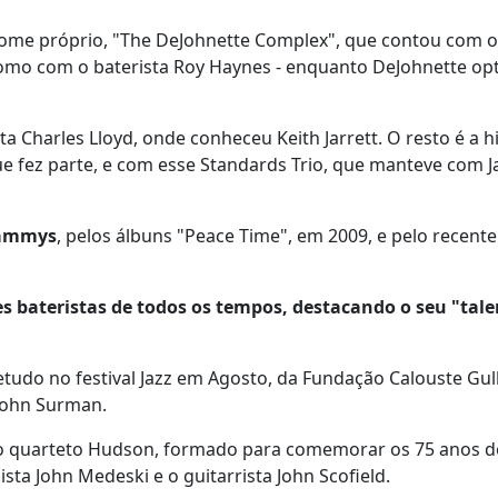
nome próprio, "The DeJohnette Complex", que contou com o
como com o baterista Roy Haynes - enquanto DeJohnette op
a Charles Lloyd, onde conheceu Keith Jarrett. O resto é a hi
e fez parte, e com esse Standards Trio, que manteve com Ja
Grammys
, pelos álbuns "Peace Time", em 2009, e pelo recente
res bateristas de todos os tempos, destacando o seu "tal
etudo no festival Jazz em Agosto, da Fundação Calouste Gu
John Surman.
 o quarteto Hudson, formado para comemorar os 75 anos d
ista John Medeski e o guitarrista John Scofield.