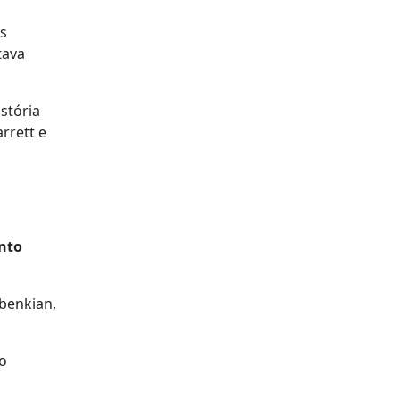
s
tava
stória
rrett e
ento
lbenkian,
o