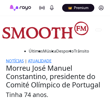
On Air
Podcasts
Log in
Premium
Últimas
Música
Desporto
Trânsito
NOTÍCIAS
|
ATUALIDADE
Morreu José Manuel
Constantino, presidente do
Comité Olímpico de Portugal
Tinha 74 anos.