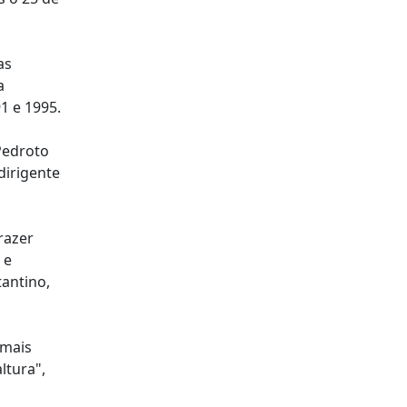
as
a
1 e 1995.
Pedroto
dirigente
razer
 e
antino,
 mais
ltura",