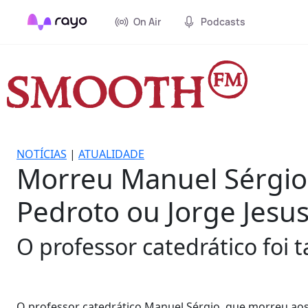
On Air
Podcasts
NOTÍCIAS
|
ATUALIDADE
Morreu Manuel Sérgio,
Pedroto ou Jorge Jesu
O professor catedrático fo
O professor catedrático Manuel Sérgio, que morreu ao