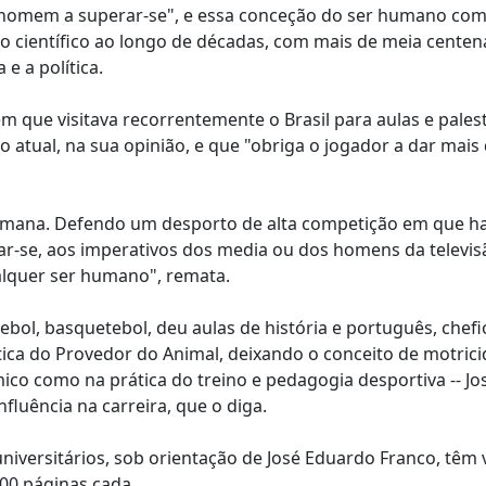
o homem a superar-se", e essa conceção do ser humano co
o científico ao longo de décadas, com mais de meia centen
 e a política.
m que visitava recorrentemente o Brasil para aulas e pales
o atual, na sua opinião, e que "obriga o jogador a dar mais
umana. Defendo um desporto de alta competição em que ha
nar-se, aos imperativos dos media ou dos homens da televisã
alquer ser humano", remata.
bol, basquetebol, deu aulas de história e português, chefi
tica do Provedor do Animal, deixando o conceito de motric
o como na prática do treino e pedagogia desportiva -- Jo
luência na carreira, que o diga.
universitários, sob orientação de José Eduardo Franco, têm 
00 páginas cada.