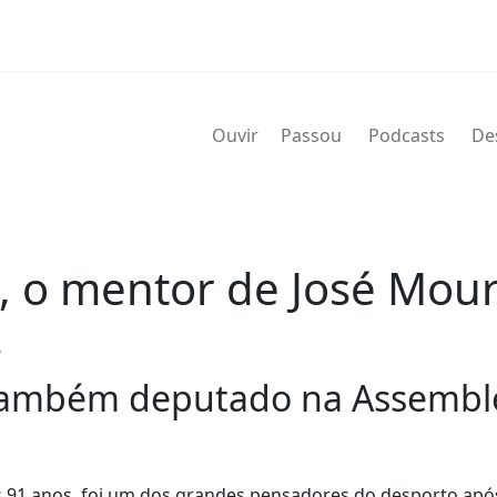
Ouvir
Passou
Podcasts
De
 o mentor de José Mour
s
i também deputado na Assemble
s 91 anos, foi um dos grandes pensadores do desporto apó