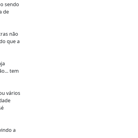
mo sendo
a de
tras não
 do que a
ja
o... tem
ou vários
idade
sé
vindo a