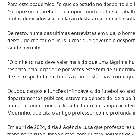
Para este académico, "o que se estuda no desporto é 
"sempre uma tarefa por cumprir" norteou-lhe o trabalh
títulos dedicados à articulação desta área com a filosofia
De resto, numa das últimas entrevistas em vida, o home
deixou de criticar o "Deus-lucro" que governa o desport
saúde permite".
"O dinheiro não deve valer mais do que uma lágrima h
respeito pelo jogador, e por vezes este tem de subordi
de ser respeitado em todas as circunstâncias, como qu
Ocupou cargos e funções infindáveis, do futebol ao ande
departamentos públicos, esteve na génese da ideia polí
humana como principal legado, tanto no campo académic
Mourinho, que cita o antigo professor como profunda inf
Em abril de 2024, dizia à Agência Lusa que professores 
trabalhar a sua "Obra Seleta", com quatro volumes de 4