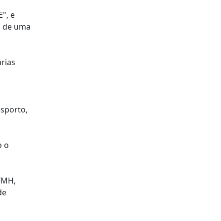
", e
s de uma
árias
sporto,
o o
 FMH,
de