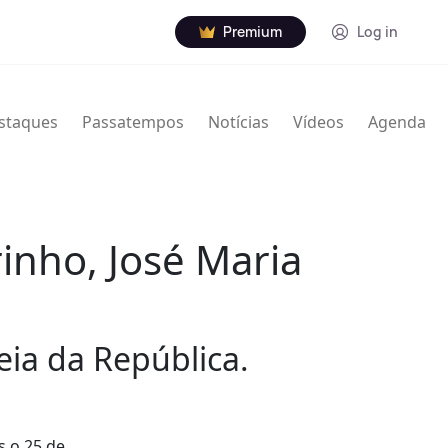
Premium
Log in
staques
Passatempos
Notícias
Vídeos
Agenda
inho, José Maria
ia da República.
s o 25 de