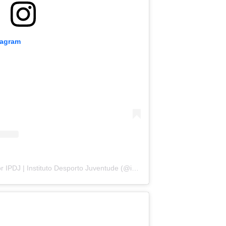
tagram
Uma publicação partilhada por IPDJ | Instituto Desporto Juventude (@ipdj_ip)