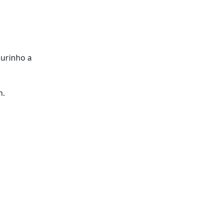
ourinho a
m.