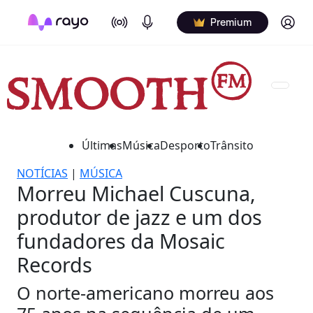
On Air
Podcasts
Log in
Premium
Últimas
Música
Desporto
Trânsito
NOTÍCIAS
|
MÚSICA
Morreu Michael Cuscuna,
produtor de jazz e um dos
fundadores da Mosaic
Records
O norte-americano morreu aos