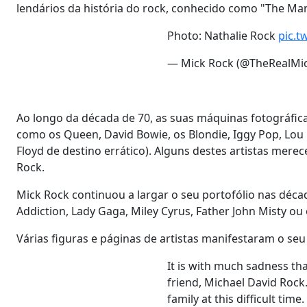
lendários da história do rock, conhecido como "The Ma
Photo: Nathalie Rock
pic.t
— Mick Rock (@TheRealMi
Ao longo da década de 70, as suas máquinas fotográfi
como os Queen, David Bowie, os Blondie, Iggy Pop, Lou 
Floyd de destino errático). Alguns destes artistas mer
Rock.
Mick Rock continuou a largar o seu portofólio nas déca
Addiction, Lady Gaga, Miley Cyrus, Father John Misty ou
Várias figuras e páginas de artistas manifestaram o se
It is with much sadness th
friend, Michael David Rock
family at this difficult time.