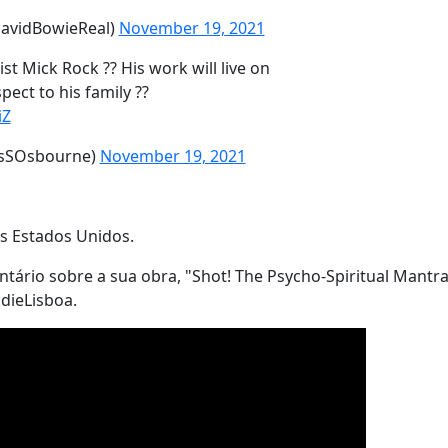
DavidBowieReal)
November 19, 2021
ist Mick Rock ?? His work will live on
spect to his family ??
iZ
sSOsbourne)
November 19, 2021
os Estados Unidos.
ário sobre a sua obra, "Shot! The Psycho-Spiritual Mantra
ndieLisboa.