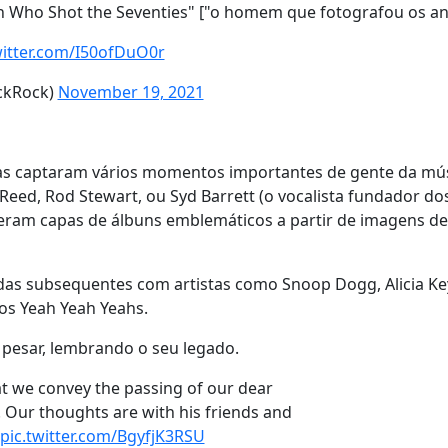
n Who Shot the Seventies" ["o homem que fotografou os an
witter.com/I50ofDuO0r
ckRock)
November 19, 2021
cas captaram vários momentos importantes de gente da mú
Reed, Rod Stewart, ou Syd Barrett (o vocalista fundador do
eceram capas de álbuns emblemáticos a partir de imagens d
das subsequentes com artistas como Snoop Dogg, Alicia Key
 os Yeah Yeah Yeahs.
u pesar, lembrando o seu legado.
at we convey the passing of our dear
. Our thoughts are with his friends and
pic.twitter.com/BgyfjK3RSU