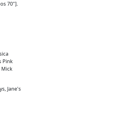
os 70"].
sica
s Pink
e Mick
s, Jane's