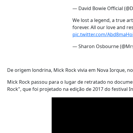
— David Bowie Official (@
We lost a legend, a true art
forever. All our love and re
pic.twitter.com/Abd8maHo
— Sharon Osbourne (@Mr
De origem londrina, Mick Rock vivia em Nova Iorque, n
Mick Rock passou para o lugar de retratado no document
Rock", que foi projetado na edição de 2017 do festival I