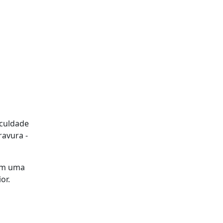
aculdade
ravura -
com uma
or.