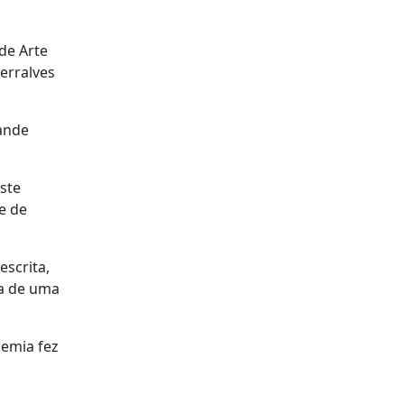
de Arte
erralves
rande
ste
e de
escrita,
ia de uma
emia fez