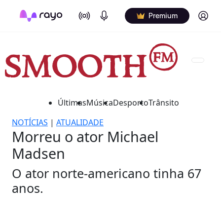
On Air
Podcasts
Log in
Premium
Últimas
Música
Desporto
Trânsito
NOTÍCIAS
|
ATUALIDADE
Morreu o ator Michael
Madsen
O ator norte-americano tinha 67
anos.