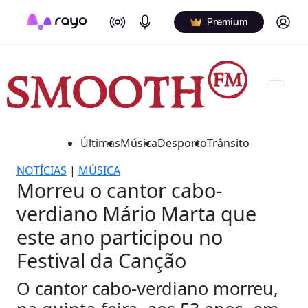
On Air
Podcasts
Log in
Premium
Últimas
Música
Desporto
Trânsito
NOTÍCIAS
|
MÚSICA
Morreu o cantor cabo-
verdiano Mário Marta que
este ano participou no
Festival da Canção
O cantor cabo-verdiano morreu,