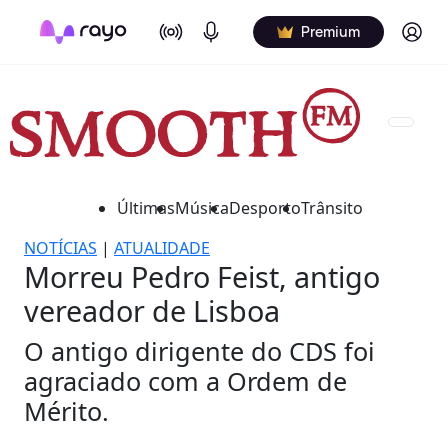
On Air
Podcasts
Log in
Premium
Últimas
Música
Desporto
Trânsito
NOTÍCIAS
|
ATUALIDADE
Morreu Pedro Feist, antigo
vereador de Lisboa
O antigo dirigente do CDS foi
agraciado com a Ordem de
Mérito.