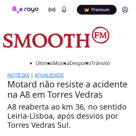
On Air
Podcasts
Log in
Premium
Últimas
Música
Desporto
Trânsito
NOTÍCIAS
|
ATUALIDADE
Motard não resiste a acidente
na A8 em Torres Vedras
A8 reaberta ao km 36, no sentido
Leiria-Lisboa, após desvios por
Torres Vedras Sul.