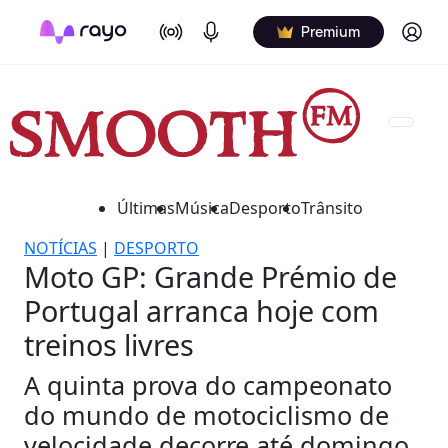
On Air
Podcasts
Log in
Premium
Últimas
Música
Desporto
Trânsito
NOTÍCIAS
|
DESPORTO
Moto GP: Grande Prémio de
Portugal arranca hoje com
treinos livres
A quinta prova do campeonato
do mundo de motociclismo de
velocidade decorre até domingo