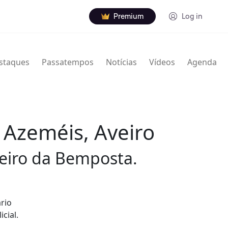
Premium
Log in
staques
Passatempos
Notícias
Vídeos
Agenda
 Azeméis, Aveiro
heiro da Bemposta.
rio
cial.