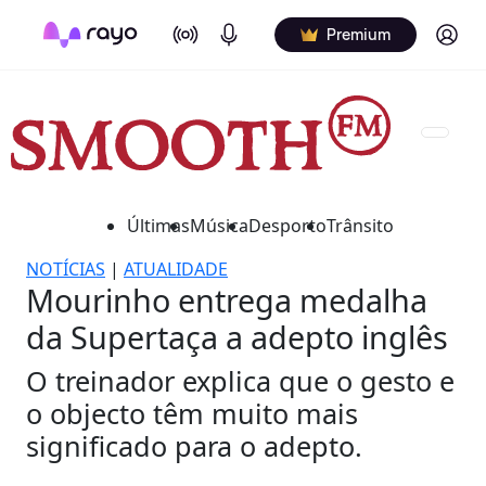
On Air
Podcasts
Log in
Premium
Últimas
Música
Desporto
Trânsito
NOTÍCIAS
|
ATUALIDADE
Mourinho entrega medalha
da Supertaça a adepto inglês
O treinador explica que o gesto e
o objecto têm muito mais
significado para o adepto.