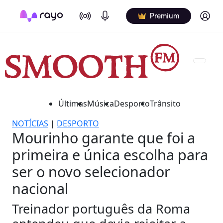
On Air
Podcasts
Log in
Premium
Últimas
Música
Desporto
Trânsito
NOTÍCIAS
|
DESPORTO
Mourinho garante que foi a
primeira e única escolha para
ser o novo selecionador
nacional
Treinador português da Roma