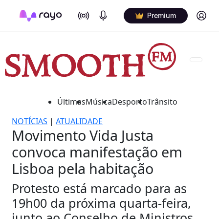
On Air
Podcasts
Log in
Premium
Últimas
Música
Desporto
Trânsito
NOTÍCIAS
|
ATUALIDADE
Movimento Vida Justa
convoca manifestação em
Lisboa pela habitação
Protesto está marcado para as
19h00 da próxima quarta-feira,
junto ao Conselho de Ministros.