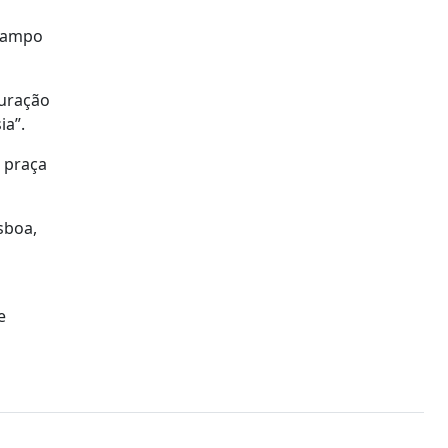
 Campo
auração
ia”.
 praça
sboa,
e