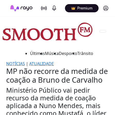
On Air
Podcasts
Log in
Premium
Últimas
Música
Desporto
Trânsito
NOTÍCIAS
|
ATUALIDADE
MP não recorre da medida de
coação a Bruno de Carvalho
Ministério Público vai pedir
recurso da medida de coação
aplicada a Nuno Mendes, mais
conhecido como Mustafá, o líder