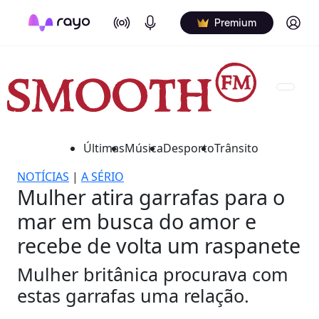
On Air
Podcasts
Log in
Premium
Últimas
Música
Desporto
Trânsito
NOTÍCIAS
|
A SÉRIO
Mulher atira garrafas para o
mar em busca do amor e
recebe de volta um raspanete
Mulher britânica procurava com
estas garrafas uma relação.