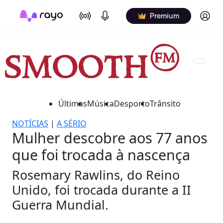
On Air
Podcasts
Log in
Premium
Últimas
Música
Desporto
Trânsito
NOTÍCIAS
|
A SÉRIO
Mulher descobre aos 77 anos
que foi trocada à nascença
Rosemary Rawlins, do Reino
Unido, foi trocada durante a II
Guerra Mundial.