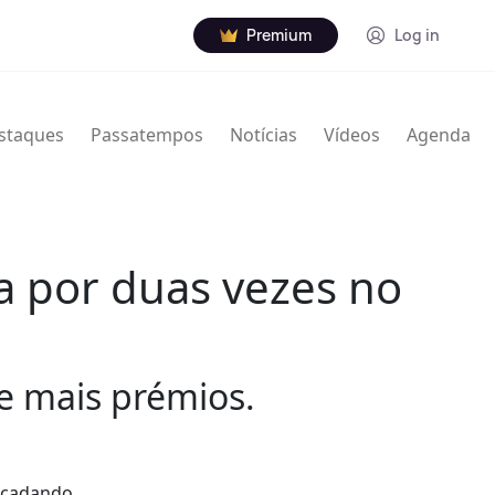
Premium
Log in
staques
Passatempos
Notícias
Vídeos
Agenda
 por duas vezes no
de mais prémios.
recadando