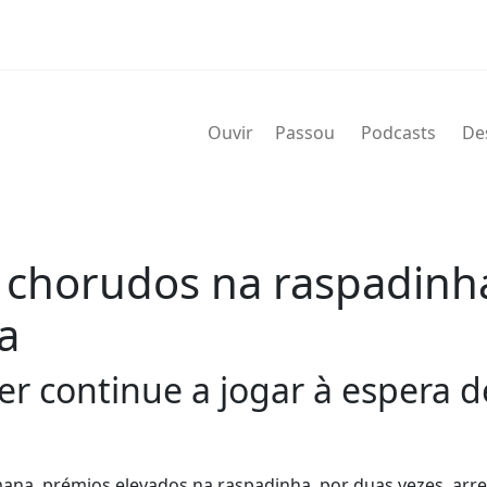
Ouvir
Passou
Podcasts
De
 chorudos na raspadinha
a
er continue a jogar à espera 
ana, prémios elevados na raspadinha, por duas vezes, ar