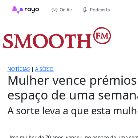
On Air
Podcasts
NOTÍCIAS
|
A SÉRIO
Mulher vence prémios
espaço de uma seman
A sorte leva a que esta mulh
Uma mulher, de 70 anos, venceu, no espaço de uma sem