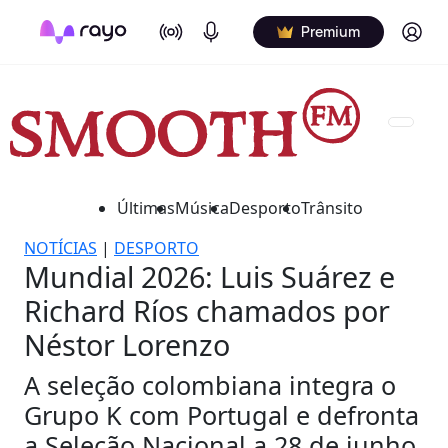
On Air
Podcasts
Log in
Premium
Últimas
Música
Desporto
Trânsito
NOTÍCIAS
|
DESPORTO
Mundial 2026: Luis Suárez e
Richard Ríos chamados por
Néstor Lorenzo
A seleção colombiana integra o
Grupo K com Portugal e defronta
a Seleção Nacional a 28 de junho.