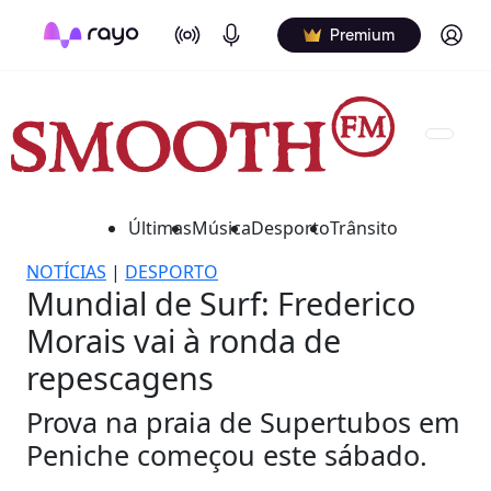
On Air
Podcasts
Log in
Premium
Últimas
Música
Desporto
Trânsito
NOTÍCIAS
|
DESPORTO
Mundial de Surf: Frederico
Morais vai à ronda de
repescagens
Prova na praia de Supertubos em
Peniche começou este sábado.