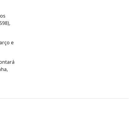
dos
598),
arço e
contará
nha,