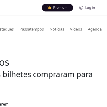
Premium
Log in
staques
Passatempos
Notícias
Vídeos
Agenda
os
s bilhetes compraram para
terem