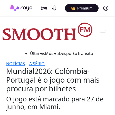
On Air
Podcasts
Log in
Premium
Últimas
Música
Desporto
Trânsito
NOTÍCIAS
|
A SÉRIO
Mundial2026: Colômbia-
Portugal é o jogo com mais
procura por bilhetes
O jogo está marcado para 27 de
junho, em Miami.