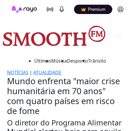
On Air
Podcasts
Log in
Premium
Últimas
Música
Desporto
Trânsito
NOTÍCIAS
|
ATUALIDADE
Mundo enfrenta "maior crise
humanitária em 70 anos"
com quatro países em risco
de fome
O diretor do Programa Alimentar