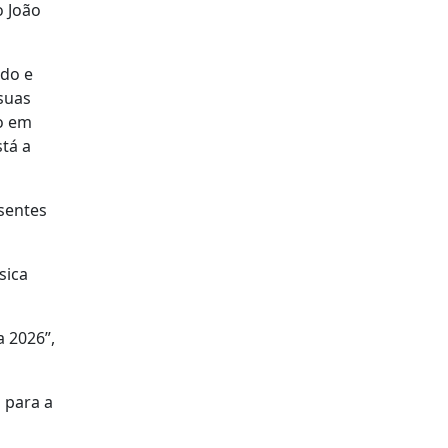
o João
odo e
suas
po em
stá a
esentes
sica
 2026”,
 para a