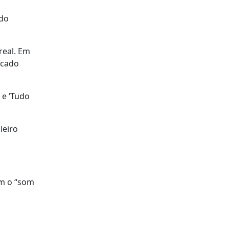
 do
real. Em
icado
 e ‘Tudo
leiro
am o “som