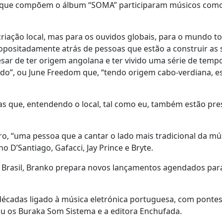
s” que compõem o álbum “SOMA” participaram músicos com
iação local, mas para os ouvidos globais, para o mundo t
ropositadamente atrás de pessoas que estão a construir as 
esar de ter origem angolana e ter vivido uma série de tem
nido”, ou June Freedom que, “tendo origem cabo-verdiana, e
oas que, entendendo o local, tal como eu, também estão pr
o, “uma pessoa que a cantar o lado mais tradicional da mú
 D’Santiago, Gafacci, Jay Prince e Bryte.
Brasil, Branko prepara novos lançamentos agendados para
 décadas ligado à música eletrónica portuguesa, com pontes
dou os Buraka Som Sistema e a editora Enchufada.