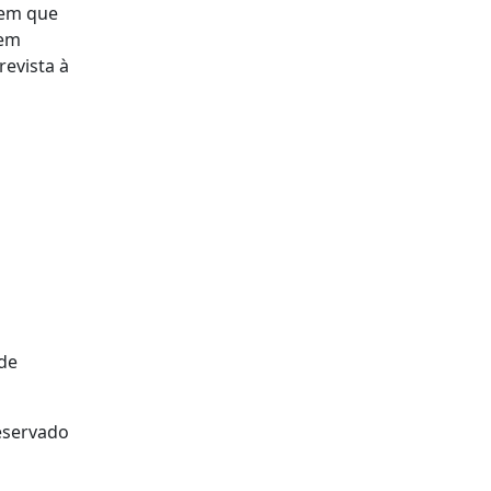
 em que
sem
evista à
 de
reservado