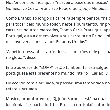
Nos ‘encontros’, nos quais “nasceu a base das música
Gomes, Ivo Costa, Francisco Rebelo ou Djodje Almeida.
Como Branko ao longo da carreira sempre pensou “na cr
para tocar pelo mundo todo”, neste álbum tentou “ir p
carreiras noutros mercados, “como Carla Prata que, ap
Portugal, está a desenvolver a sua carreira no Reino U
desenvolver a carreira nos Estados Unidos”.
“Achei interessante ir atrás dessas conexões e de pess
no global”, disse.
Entre as vozes de “SOMA” estão também Teresa Salgueir
portuguesa está presente no mundo inteiro”, Carlão, Dino
De acordo com a Arruada, “a passar uma temporada no 
refere a Arruada.
Músico, produtor, editor, DJ, João Barbosa está há duas
lusofonia. Fez parte do 1-Uik Project com Kalaf, cofun