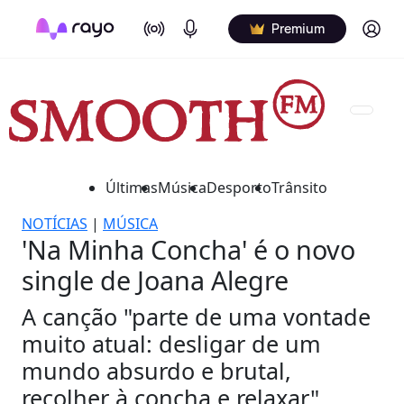
On Air
Podcasts
Log in
Premium
Últimas
Música
Desporto
Trânsito
NOTÍCIAS
|
MÚSICA
'Na Minha Concha' é o novo
single de Joana Alegre
A canção "parte de uma vontade
muito atual: desligar de um
mundo absurdo e brutal,
recolher à concha e relaxar".