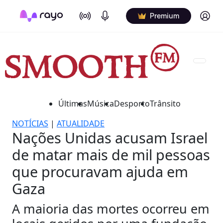
On Air
Podcasts
Log in
Premium
Últimas
Música
Desporto
Trânsito
NOTÍCIAS
|
ATUALIDADE
Nações Unidas acusam Israel
de matar mais de mil pessoas
que procuravam ajuda em
Gaza
A maioria das mortes ocorreu em