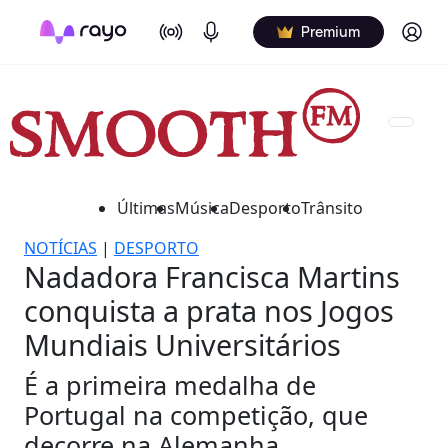
On Air
Podcasts
Log in
Premium
Últimas
Música
Desporto
Trânsito
NOTÍCIAS
|
DESPORTO
Nadadora Francisca Martins
conquista a prata nos Jogos
Mundiais Universitários
É a primeira medalha de
Portugal na competição, que
decorre na Alemanha.