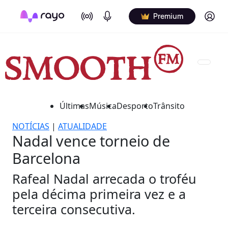
On Air
Podcasts
Log in
Premium
Últimas
Música
Desporto
Trânsito
NOTÍCIAS
|
ATUALIDADE
Nadal vence torneio de
Barcelona
Rafeal Nadal arrecada o troféu
pela décima primeira vez e a
terceira consecutiva.