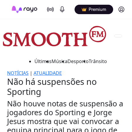
On Air
Podcasts
Log in
Premium
Últimas
Música
Desporto
Trânsito
NOTÍCIAS
|
ATUALIDADE
Não há suspensões no
Sporting
Não houve notas de suspensão a
jogadores do Sporting e Jorge
Jesus mostra que vai convocar a
equipa principal para o jogo de