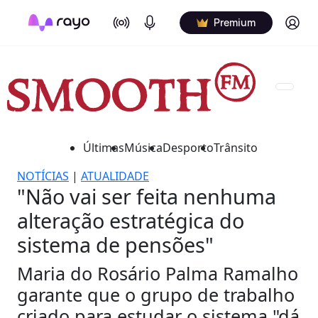
On Air
Podcasts
Log in
Premium
Últimas
Música
Desporto
Trânsito
NOTÍCIAS
|
ATUALIDADE
"Não vai ser feita nenhuma
alteração estratégica do
sistema de pensões"
Maria do Rosário Palma Ramalho
garante que o grupo de trabalho
criado para estudar o sistema "dá