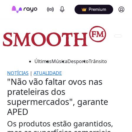
On Air
Podcasts
Log in
Premium
Últimas
Música
Desporto
Trânsito
NOTÍCIAS
|
ATUALIDADE
"Não vão faltar ovos nas
prateleiras dos
supermercados", garante
APED
Os produtos estão garantidos,