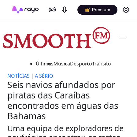
On Air
Podcasts
Log in
Premium
Últimas
Música
Desporto
Trânsito
NOTÍCIAS
|
A SÉRIO
Seis navios afundados por
piratas das Caraíbas
encontrados em águas das
Bahamas
Uma equipa de exploradores de