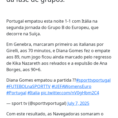
Portugal empatou esta noite 1-1 com Itália na
segunda jornada do Grupo B do Europeu, que
decorre na Suíça.
Em Genebra, marcaram primeiro as italianas por
Girelli, aos 70 minutos, e Diana Gomes fez o empate
aos 89, num jogo ficou ainda marcado pelo regresso
de Kika Nazareth aos relvados e a expulsão de Ana
Borges, aos 90+6.
Diana Gomes empatou a partida ??
#sporttvportugal
#FUTEBOLnaSPORTTV
#UEFAWomensEuro
#Portugal
#Italia
pic.twitter.com/nV0gHbm2C4
— sport tv (@sporttvportugal)
July 7, 2025
Com este resultado, as Navegadoras somaram o