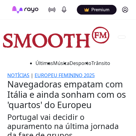
On Air
Podcasts
Log in
Premium
Últimas
Música
Desporto
Trânsito
NOTÍCIAS
|
EUROPEU FEMININO 2025
Navegadoras empatam com
Itália e ainda sonham com os
'quartos' do Europeu
Portugal vai decidir o
apuramento na última jornada
da fase de grupos.