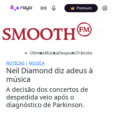
On Air
Podcasts
Log in
Premium
Últimas
Música
Desporto
Trânsito
NOTÍCIAS
|
MÚSICA
Neil Diamond diz adeus à
música
A decisão dos concertos de
despedida veio após o
diagnóstico de Parkinson.