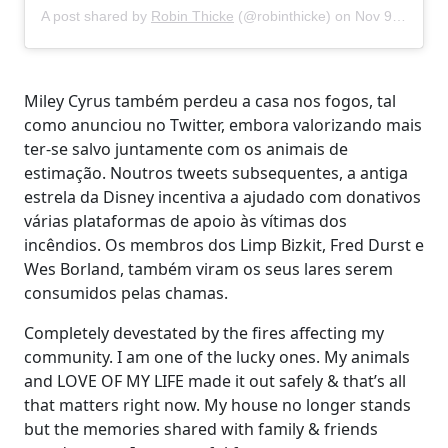
A post shared by
Robin Thicke
(@robinthicke) on
Nov 9, 2018 at 3:46pm PST
Miley Cyrus também perdeu a casa nos fogos, tal
como anunciou no Twitter, embora valorizando mais
ter-se salvo juntamente com os animais de
estimação. Noutros tweets subsequentes, a antiga
estrela da Disney incentiva a ajudado com donativos
várias plataformas de apoio às vítimas dos
incêndios. Os membros dos Limp Bizkit, Fred Durst e
Wes Borland, também viram os seus lares serem
consumidos pelas chamas.
Completely devestated by the fires affecting my
community. I am one of the lucky ones. My animals
and LOVE OF MY LIFE made it out safely & that’s all
that matters right now. My house no longer stands
but the memories shared with family & friends