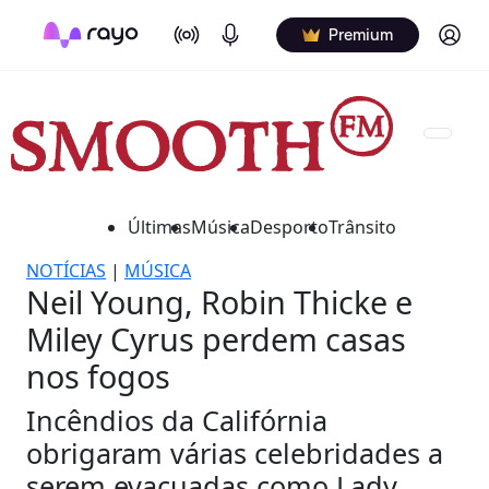
On Air
Podcasts
Log in
Premium
Últimas
Música
Desporto
Trânsito
NOTÍCIAS
|
MÚSICA
Neil Young, Robin Thicke e
Miley Cyrus perdem casas
nos fogos
Incêndios da Califórnia
obrigaram várias celebridades a
serem evacuadas como Lady