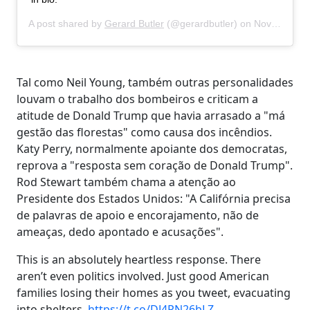
A post shared by
Gerard Butler
(@gerardbutler) on
Nov 11, 2018 at 10:36am PST
Tal como Neil Young, também outras personalidades
louvam o trabalho dos bombeiros e criticam a
atitude de Donald Trump que havia arrasado a "má
gestão das florestas" como causa dos incêndios.
Katy Perry, normalmente apoiante dos democratas,
reprova a "resposta sem coração de Donald Trump".
Rod Stewart também chama a atenção ao
Presidente dos Estados Unidos: "A Califórnia precisa
de palavras de apoio e encorajamento, não de
ameaças, dedo apontado e acusações".
This is an absolutely heartless response. There
aren’t even politics involved. Just good American
families losing their homes as you tweet, evacuating
into shelters.
https://t.co/DJ4PN26bLZ