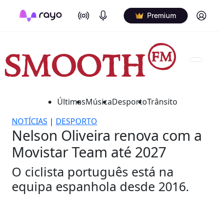
On Air
Podcasts
Log in
Premium
Últimas
Música
Desporto
Trânsito
NOTÍCIAS
|
DESPORTO
Nelson Oliveira renova com a
Movistar Team até 2027
O ciclista português está na
equipa espanhola desde 2016.