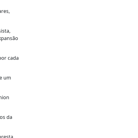
ares,
ista,
expansão
por cada
de um
nion
nos da
presta