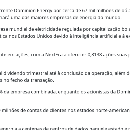
rente Dominion Energy por cerca de 67 mil milhões de dól
criará uma das maiores empresas de energia do mundo.
a mundial de eletricidade regulada por capitalização bols
 nos Estados Unidos devido à inteligência artificial e à 
nte em ações, com a NextEra a oferecer 0,8138 ações suas 
l dividendo trimestral até à conclusão da operação, além 
s no fecho da transação.
,5% da empresa combinada, enquanto os acionistas da Domi
0 milhões de contas de clientes nos estados norte-america
 energia a centenas de centros de dados naquele estado e 