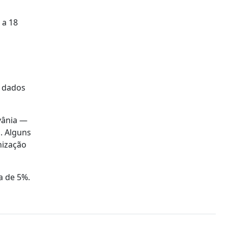
 a 18
e dados
vânia —
. Alguns
nização
a de 5%.