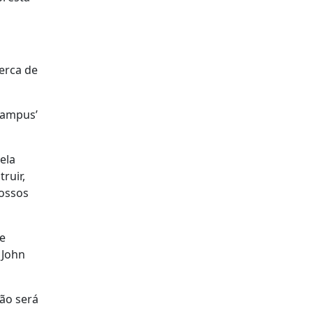
erca de
campus’
ela
ruir,
nossos
de
 John
ão será